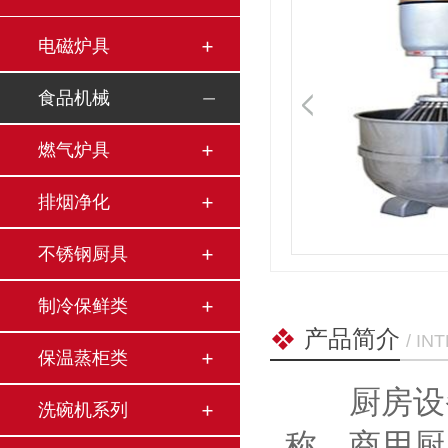
电磁炉具
食品机械
燃气炉具
排烟净化
不锈钢厨具
制冷保鲜类
产品简介
/ I
保温蒸柜类
厨房设备
洗碗机系列
称。商用厨