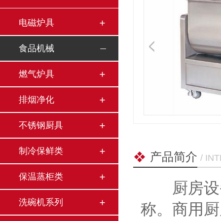
电磁炉具
食品机械
燃气炉具
排烟净化
不锈钢厨具
制冷保鲜类
产品简介
/ I
保温蒸柜类
厨房设备
洗碗机系列
称。商用厨