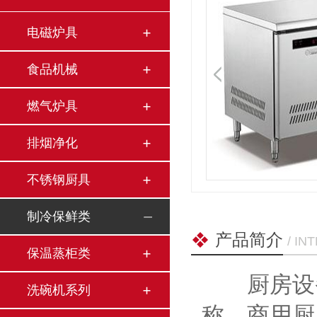
电磁炉具
食品机械
燃气炉具
排烟净化
不锈钢厨具
制冷保鲜类
产品简介
/ I
保温蒸柜类
厨房设备
洗碗机系列
称。商用厨