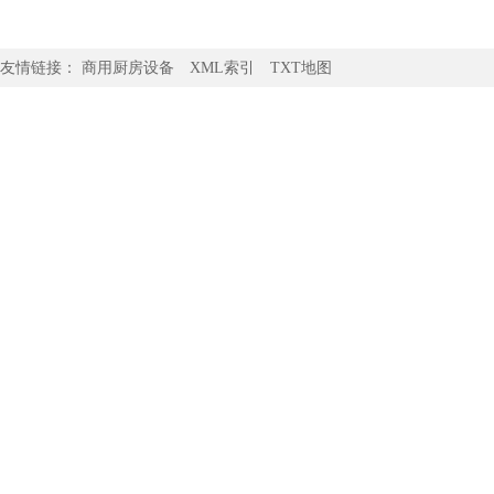
3044am永利官网：
www.3044am
友情链接：
商用厨房设备
XML索引
TXT地图